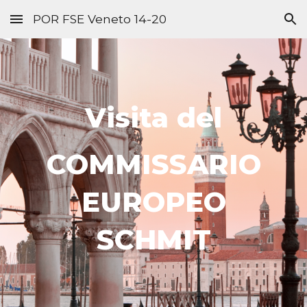
POR FSE Veneto 14-20
Skip to main content
Skip to navigation
Visita del
COMMISSARIO
EUROPEO
SCHMIT